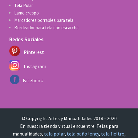
Tela Polar
Lame crespo
Marcadores borrables para tela
Bordeador para tela con escarcha
Redes Sociales
Pinterest
Instagram
Facebook
© Copyright Artes y Manualidades 2018 - 2020
En nuestra tienda virtual encuentre: Telas para
manualidades,
tela polar
,
tela paño lency
,
tela fieltro
,